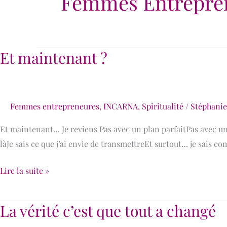
Femmes Entrepre
Et maintenant ?
Et
maintenant
?
Femmes entrepreneures
,
INCARNA
,
Spiritualité
/
Stéphani
Et maintenant… Je reviens Pas avec un plan parfaitPas avec une
làJe sais ce que j’ai envie de transmettreEt surtout… je sais c
Lire la suite »
La vérité c’est que tout a changé
La
vérité