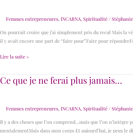
c’est
que
Femmes entrepreneures
,
INCARNA
,
Spiritualité
/
Stéphani
tout
a
On pourrait croire que j’ai simplement pris du recul Mais la 
changé
il y avait encore une part de “faire pour”Faire pour répondreF
Lire la suite »
Ce que je ne ferai plus jamais…
Ce
que
je
ne
Femmes entrepreneures
,
INCARNA
,
Spiritualité
/
Stéphani
ferai
plus
Il y a des choses que l’on comprend…mais que l’on n’intègre p
jamais…
mentalementMais dans mon corps Et aujourd’hui, je peux le dire 