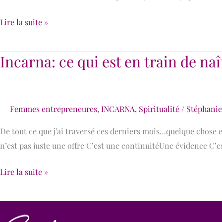
Lire la suite »
Incarna: ce qui est en train de naî
Incarna:
ce
qui
est
Femmes entrepreneures
,
INCARNA
,
Spiritualité
/
Stéphani
en
train
De tout ce que j’ai traversé ces derniers mois…quelque chose 
de
n’est pas juste une offre C’est une continuitéUne évidence C’e
naître
Lire la suite »