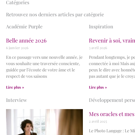
Catégories
Retrouvez nos derniers articles par catégorie
Académie Purple
Inspiration
Belle année 2026
Revenir à soi, vrai
6 janvier 2026
3 avril 2026
En ce passage vers une nouvelle année, je
Pendant longtemps, je pe
vous souhaite une traversée consciente,
connectée à moi Mais auj
guidée par l’écoute de votre âme et le
peux le dire avec honnêtet
respect de vos saisons
pas autant que je le croy
Lire plus »
Lire plus »
Interview
Développement pers
Mes oracles et mes
2 avril 2025
Le Photo Langage : Le Mi