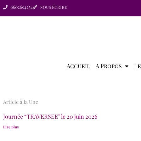
Aller
0602694254
Nous écrire
au
contenu
Accueil
A Propos
Le
Article à la Une
Journée “TRAVERSEE” le 20 juin 2026
Lire plus