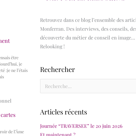
Retrouvez dans ce blog l’ensemble des artic
Monferran. Des interviews, des conseils, de
découverte du métier de conseil en image… S
ment
Relooking !
nsais être
ourd’hui, je
Rechercher
é :je ne l’étais
ais
Rechercher :
onnel
Articles récents
 cartes
Journée “TRAVERSEE” le 20 juin 2026
roir de l’Âme
Et maintenant ?