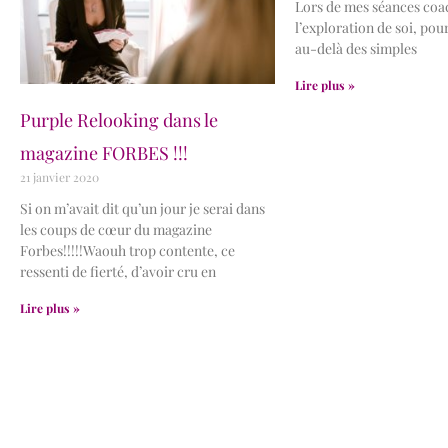
Lors de mes séances coa
l’exploration de soi, pou
au-delà des simples
Lire plus »
Purple Relooking dans le
magazine FORBES !!!
21 janvier 2020
Si on m’avait dit qu’un jour je serai dans
les coups de cœur du magazine
Forbes!!!!!Waouh trop contente, ce
ressenti de fierté, d’avoir cru en
Lire plus »