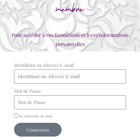
membre
Pour accéder à vos formations et à vos informations
personnelles
Identifiant ou Adresse E-mail
Mot de Passe
Se souvenir de moi
Connexion