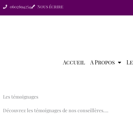
Aller
0602694254
Nous écrire
au
contenu
Accueil
A Propos
Le
Les témoignages
Découvrez les témoignages de nos conseillères….