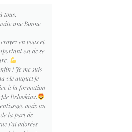
à tous,
Après-midi au top! 
haite une Bonne
modèle pour cette 
idyllique, entourée
 croyez en vous et
Boostée et encore pl
mportant est de se
tour cette formatio
ure.
partage super enri
Enfin ! Je me suis
pour cette expérie
ma vie auquel je
c’était 
âce à la formation
rple Relooking.
rentissage mais un
de la part de
ue j'ai adorées