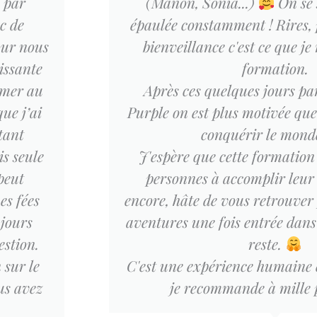
 par
(Manon, Sonia...)
On se 
c de
épaulée constamment ! Rires, 
our nous
bienveillance c'est ce que je 
hissante
formation.
rmer au
Après ces quelques jours pa
ue j’ai
Purple on est plus motivée que
tant
conquérir le mond
is seule
J'espère que cette formation
peut
personnes à accomplir leur 
es fées
encore, hâte de vous retrouver
ujours
aventures une fois entrée dans 
estion.
reste.
 sur le
C'est une expérience humaine 
us avez
je recommande à mille p