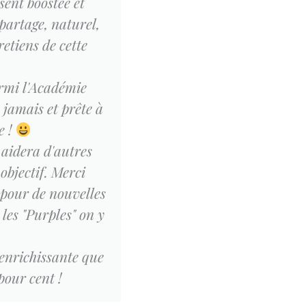
sent boostée et
partage, naturel,
retiens de cette
rmi l'Académie
 jamais et prête à
e !
 aidera d'autres
objectif. Merci
 pour de nouvelles
les "Purples" on y
enrichissante que
our cent !