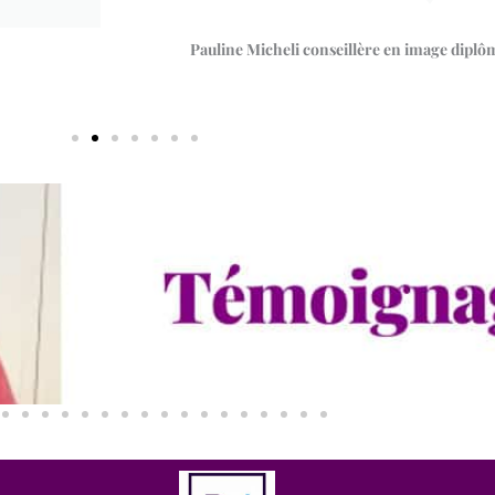
Pauline Micheli conseillère en image dip