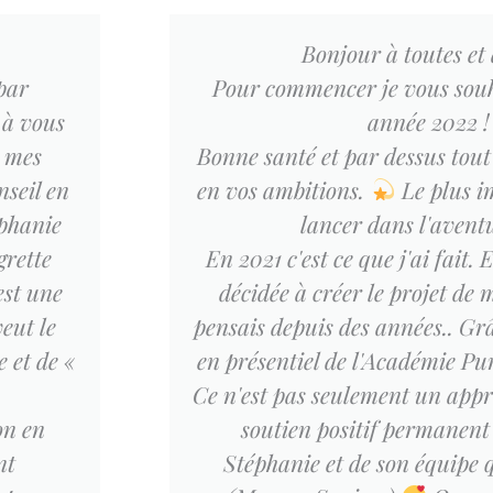
Bonjour à toutes et 
par
Pour commencer je vous sou
s à vous
année 2022 !
e mes
Bonne santé et par dessus tout
nseil en
en vos ambitions.
Le plus i
éphanie
lancer dans l'avent
grette
En 2021 c'est ce que j'ai fait. 
est une
décidée à créer le projet de 
veut le
pensais depuis des années.. Gr
e et de «
en présentiel de l'Académie Pu
Ce n'est pas seulement un app
on en
soutien positif permanent 
nt
Stéphanie et de son équipe q