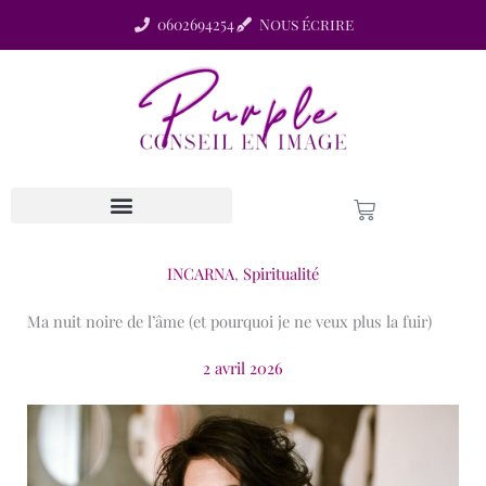
Aller
0602694254
Nous écrire
au
contenu
Panier
Les Offres Magiques !
Connexion Membre
INCARNA
,
Spiritualité
Ma nuit noire de l’âme (et pourquoi je ne veux plus la fuir)
2 avril 2026