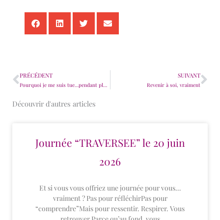
PRÉCÉDENT
SUIVANT
Précédent
Su
Pourquoi je me suis tue…pendant plusieurs mois
Revenir à soi, vraiment
Découvrir d'autres articles
Journée “TRAVERSEE” le 20 juin
2026
Et si vous vous offriez une journée pour vous…
vraiment ? Pas pour réfléchirPas pour
“comprendre”Mais pour ressentir. Respirer. Vous
retrouver Parce qu’au fond, vous