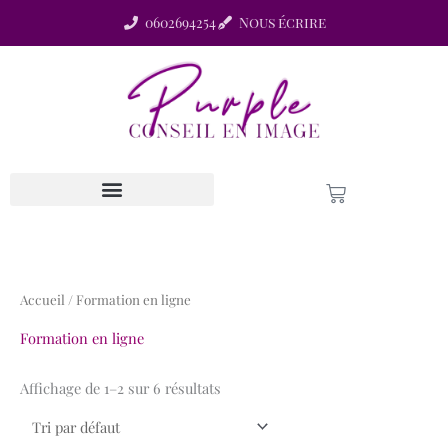
Aller
0602694254
Nous écrire
au
contenu
Panier
Les Offres Magiques !
Connexion Membre
Accueil
/ Formation en ligne
Formation en ligne
Affichage de 1–2 sur 6 résultats