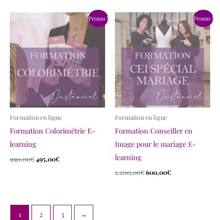
Le
Le
Le
Le
Promo !
Promo !
prix
prix
prix
prix
initial
actuel
initial
actuel
était :
est :
était :
est :
990,00€.
495,00€.
1.200,00€.
600,00€.
Formation en ligne
Formation en ligne
Formation Colorimétrie E-
Formation Conseiller en
learning
Image pour le mariage E-
learning
990,00
€
495,00
€
1.200,00
€
600,00
€
1
2
3
→